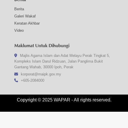
Berita
Galeri Wakaf
Keratan Akhbar
Video
Maklumat Untuk Dihubungi
Majlis Agama Islam dan Adat Melayu Perak Tingkat 5,
Kompleks Islam Darul Ridzuan, Jalan Panglima Bukit
Gantang Wahab, 30000 Ipoh, Perak
korporat@maipk.gov.my
+605-2084000
Copyright © 2025 WAPAR - All rights reserved.