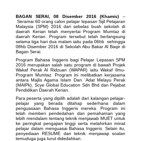
BAGAN SERAI, 08 Disember 2016 (Khamis)
–
Seramai 60 orang calon pelajar lepasan Sijil Pelajaran
Malaysia (SPM) 2016 dari sebelas buah sekolah di
daerah Kerian telah menyertai Program Mumtaz di
daerah Kerian. Program tersebut telah berlangsung
selama tiga hari dua malam iaitu pada 06hb sehingga
08hb Disember 2016 di Sekolah Abu Bakar Al Baqir di
Bagan Serai.
Program Bahasa Inggeris bagi Pelajar Lepasan SPM
2016 merupakan salah satu program di bawah Projek
Wakaf Perak Al Ridzuan (WAPAR) iaitu Wakaf Ilmu-
Program Mumtaz. Program ini melibatkan kerjasama
antara Majlis Agama Islam Dan `Adat Melayu Perak
(MAIPk), Scye Global Education Sdn Bhd dan Pejabat
Pendidikan Daerah Kerian.
Para peserta yang dipilih adalah dari kalangan pelajar-
pelajar yang berada ditahap sederhana dalam
penguasaan Bahasa Inggeris mereka. Program ini
telah memberi pendedahan dan pemahaman yang
lebih mendalam tentang teknik menjawab MUET untuk
ke peringkat pengajian tinggi serta melahirkan minat
pelajar dalam menguasai Bahasa Inggeris. Selain itu,
penyediaan RESUME dan teknik menjawap soalan
temuduga juga turut didedahkan.