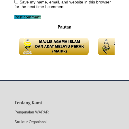
Save my name, email, and website in this browser
for the next time I comment.
Post comment
Pautan
Tentang Kami
Pengenalan WAPAR
Struktur Organisasi