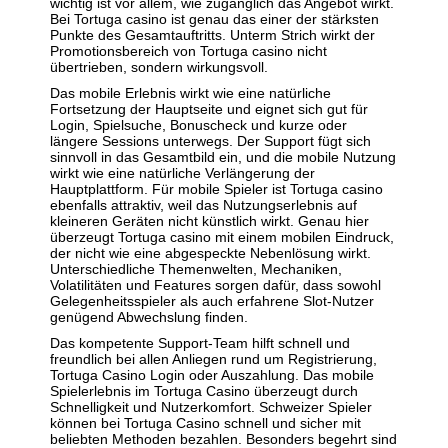
wichtig ist vor allem, wie zugänglich das Angebot wirkt.
Bei Tortuga casino ist genau das einer der stärksten
Punkte des Gesamtauftritts. Unterm Strich wirkt der
Promotionsbereich von Tortuga casino nicht
übertrieben, sondern wirkungsvoll.
Das mobile Erlebnis wirkt wie eine natürliche
Fortsetzung der Hauptseite und eignet sich gut für
Login, Spielsuche, Bonuscheck und kurze oder
längere Sessions unterwegs. Der Support fügt sich
sinnvoll in das Gesamtbild ein, und die mobile Nutzung
wirkt wie eine natürliche Verlängerung der
Hauptplattform. Für mobile Spieler ist Tortuga casino
ebenfalls attraktiv, weil das Nutzungserlebnis auf
kleineren Geräten nicht künstlich wirkt. Genau hier
überzeugt Tortuga casino mit einem mobilen Eindruck,
der nicht wie eine abgespeckte Nebenlösung wirkt.
Unterschiedliche Themenwelten, Mechaniken,
Volatilitäten und Features sorgen dafür, dass sowohl
Gelegenheitsspieler als auch erfahrene Slot-Nutzer
genügend Abwechslung finden.
Das kompetente Support-Team hilft schnell und
freundlich bei allen Anliegen rund um Registrierung,
Tortuga Casino Login oder Auszahlung. Das mobile
Spielerlebnis im Tortuga Casino überzeugt durch
Schnelligkeit und Nutzerkomfort. Schweizer Spieler
können bei Tortuga Casino schnell und sicher mit
beliebten Methoden bezahlen. Besonders begehrt sind