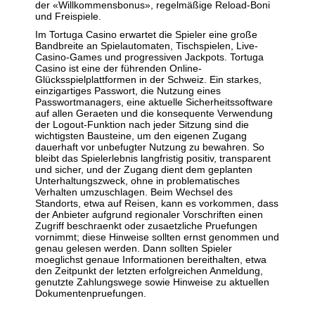
der «Willkommensbonus», regelmäßige Reload-Boni
und Freispiele.
Im Tortuga Casino erwartet die Spieler eine große
Bandbreite an Spielautomaten, Tischspielen, Live-
Casino-Games und progressiven Jackpots. Tortuga
Casino ist eine der führenden Online-
Glücksspielplattformen in der Schweiz. Ein starkes,
einzigartiges Passwort, die Nutzung eines
Passwortmanagers, eine aktuelle Sicherheitssoftware
auf allen Geraeten und die konsequente Verwendung
der Logout-Funktion nach jeder Sitzung sind die
wichtigsten Bausteine, um den eigenen Zugang
dauerhaft vor unbefugter Nutzung zu bewahren. So
bleibt das Spielerlebnis langfristig positiv, transparent
und sicher, und der Zugang dient dem geplanten
Unterhaltungszweck, ohne in problematisches
Verhalten umzuschlagen. Beim Wechsel des
Standorts, etwa auf Reisen, kann es vorkommen, dass
der Anbieter aufgrund regionaler Vorschriften einen
Zugriff beschraenkt oder zusaetzliche Pruefungen
vornimmt; diese Hinweise sollten ernst genommen und
genau gelesen werden. Dann sollten Spieler
moeglichst genaue Informationen bereithalten, etwa
den Zeitpunkt der letzten erfolgreichen Anmeldung,
genutzte Zahlungswege sowie Hinweise zu aktuellen
Dokumentenpruefungen.