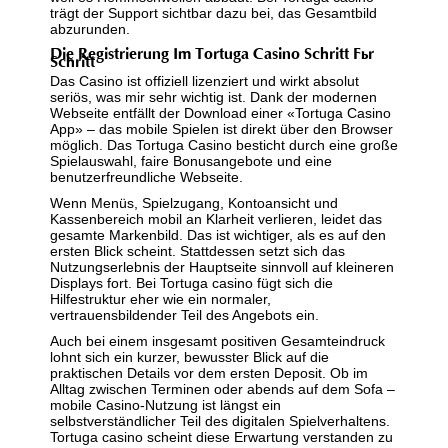
trägt der Support sichtbar dazu bei, das Gesamtbild
abzurunden.
Die Registrierung Im Tortuga Casino Schritt Für
Schritt
Das Casino ist offiziell lizenziert und wirkt absolut
seriös, was mir sehr wichtig ist. Dank der modernen
Webseite entfällt der Download einer «Tortuga Casino
App» – das mobile Spielen ist direkt über den Browser
möglich. Das Tortuga Casino besticht durch eine große
Spielauswahl, faire Bonusangebote und eine
benutzerfreundliche Webseite.
Wenn Menüs, Spielzugang, Kontoansicht und
Kassenbereich mobil an Klarheit verlieren, leidet das
gesamte Markenbild. Das ist wichtiger, als es auf den
ersten Blick scheint. Stattdessen setzt sich das
Nutzungserlebnis der Hauptseite sinnvoll auf kleineren
Displays fort. Bei Tortuga casino fügt sich die
Hilfestruktur eher wie ein normaler,
vertrauensbildender Teil des Angebots ein.
Auch bei einem insgesamt positiven Gesamteindruck
lohnt sich ein kurzer, bewusster Blick auf die
praktischen Details vor dem ersten Deposit. Ob im
Alltag zwischen Terminen oder abends auf dem Sofa –
mobile Casino-Nutzung ist längst ein
selbstverständlicher Teil des digitalen Spielverhaltens.
Tortuga casino scheint diese Erwartung verstanden zu