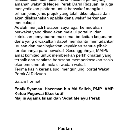
amanah wakaf di Negeri Perak Darul Ridzuan. Ia juga
menyediakan platform untuk berwakaf mengikut
pilihan jenis-jenis projek yang telah dikenalpasti dan
akan dilaksanakan apabila dana wakaf berkenaan
mencukupi.
Adalah menjadi harapan saya agar kemudahan
berwakaf yang disediakan melalui portal ini dan
ketelusan penyebaran maklumat berkaitan kegunaan
dana yang diwakafkan dapat membantu memudahkan
urusan dan meningkatkan keyakinan semua pihak
terutamanya para pewakaf. Sesungguhnya, MAIPk
amat komited untuk memberikan perkhidmatan yang
terbaik dan sentiasa berusaha memperkasakan sosio
ekonomi ummah melalui wadah wakaf.
Terima kasih kerana sudi mengunjungi portal Wakaf
Perak Al Ridzuan.
Salam hormat,
Encik Syamsul Hazeman bin Md Salleh, PMP., AMP.
Ketua Pegawai Eksekutif
Majlis Agama Islam dan ‘Adat Melayu Perak
Pautan