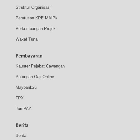
Struktur Organisasi
Perutusan KPE MAIPk
Perkembangan Projek
Wakaf Tunai
Pembayaran
Kaunter Pejabat Cawangan
Potongan Gaji Online
Maybank2u
FPX
JomPAY
Berita
Berita