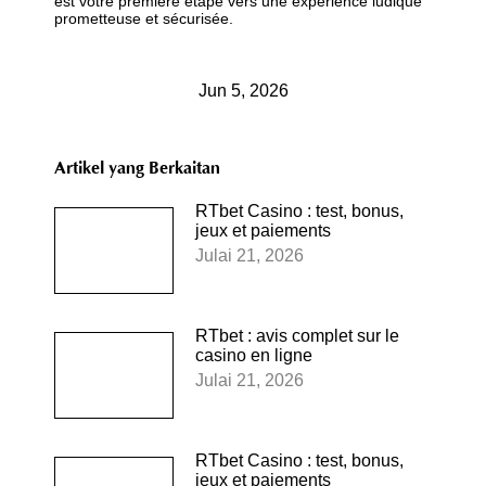
est votre première étape vers une expérience ludique
prometteuse et sécurisée.
Jun 5, 2026
Artikel yang Berkaitan
RTbet Casino : test, bonus,
jeux et paiements
Julai 21, 2026
RTbet : avis complet sur le
casino en ligne
Julai 21, 2026
RTbet Casino : test, bonus,
jeux et paiements