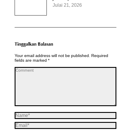
Julai 21, 2026
Tinggalkan Balasan
Your email address will not be published. Required
fields are marked
*
Comment
Name *
Email *