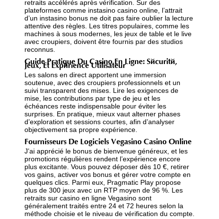
retraits accélérés après vérification. Sur des
plateformes comme instasino casino online, l’attrait
d’un instasino bonus ne doit pas faire oublier la lecture
attentive des règles. Les titres populaires, comme les
machines à sous modernes, les jeux de table et le live
avec croupiers, doivent être fournis par des studios
reconnus.
Guide Pratique Du Casino En Ligne: Sécurité,
Jeux, Et Expérience Utilisateur
Les salons en direct apportent une immersion
soutenue, avec des croupiers professionnels et un
suivi transparent des mises. Lire les exigences de
mise, les contributions par type de jeu et les
échéances reste indispensable pour éviter les
surprises. En pratique, mieux vaut alterner phases
d’exploration et sessions courtes, afin d’analyser
objectivement sa propre expérience.
Fournisseurs De Logiciels Vegasino Casino Online
J’ai apprécié le bonus de bienvenue généreux, et les
promotions régulières rendent l’expérience encore
plus excitante. Vous pouvez déposer dès 10 €, retirer
vos gains, activer vos bonus et gérer votre compte en
quelques clics. Parmi eux, Pragmatic Play propose
plus de 300 jeux avec un RTP moyen de 96 %. Les
retraits sur casino en ligne Vegasino sont
généralement traités entre 24 et 72 heures selon la
méthode choisie et le niveau de vérification du compte.