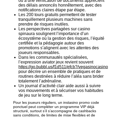
ou à une vérification de documents apprécient
des délais annoncés honnêtement, avec des
notifications claires étape par étape.
Les 200 tours gratuits permettent de tester
tranquillement plusieurs machines sans
prendre de risques inutiles.
Les perspectives partagées sur casino
spinaura soulignent l’importance d’un
écosystème où la gestion des risques, l’équité
certifiée et la pédagogie autour des
promotions s’alignent avec les attentes des
joueurs responsables.
Dans les communautés spécialisées,
l’expression aviator jeux revient souvent
https://go.bubbl.us/f1d511/efcb?/vegasinocasino
pour décrire un ensemble de pratiques et de
routines destinées à réduire l’aléa sans brider
totalement l’adrénaline.
Un journal d’activité clair aide aussi à suivre
vos mouvements et à sécuriser vos habitudes
de jeu sur le long terme.
Pour les joueurs réguliers, un instasino promo code
ponctuel peut compléter un programme VIP déjà
structuré, surtout s’il s’accompagne de cashbacks
sans conditions, de limites de mise flexibles et de