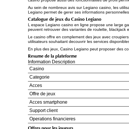
Au sein de nombreux avis sur Legiano casino, les utilisa
Legiano permet de gerer ses informations personnelles 
Catalogue de jeux du Casino Legiano
L espace Legiano casino en ligne propose une large g
peuvent retrouver des variantes de roulette, blackjack e
Le casino offre en complement des jeux avec croupiers 
utilisateurs souhaitant decouvrir les services disponible
En plus des jeux, Casino Legiano peut proposer des co
Resume de la plateforme
Information Description
Casino
Categorie
Acces
Offre de jeux
Acces smartphone
Support client
Operations financieres
Offres pour les joueurs