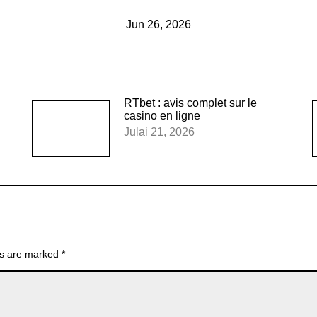
Jun 26, 2026
RTbet : avis complet sur le
casino en ligne
Julai 21, 2026
lds are marked
*