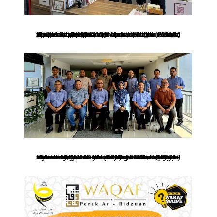
KUALA LUMPUR, 18 Julai 2025 – Majlis Agama Islam dan ‘Adat Melayu Perak (MAIPk) telah mengadakan lawatan ke Rumah Ronald McDonald (RMHC) di Hospital Tunku Azizah, Kuala Lumpur bagi mendapatkan input berkaitan penubuhan, operasi serta konsep pengurusan rumah inap keluarga pesakit khususnya bagi kanak-kanak yang menjalani rawatan di hospital tersebut. Lawatan ini turut membuka ruang…
CHERATING, 23 September 2025 – Majlis Agama Islam dan ‘Adat Melayu Perak (MAIPk) telah mengadakan kunjungan hormat dan lawatan teknikal ke Royale Chulan Resort, Cherating, Pahang. Lawatan ini diketuai oleh Ketua Pegawai Eksekutif MAIPk, Syamsul Hazeman bin Md Salleh, bersama pegawai kanan MAIPk dan Perbadanan Kemajuan Ekonomi Islam Perak (PSB). Ketibaan delegasi telah disambut mesra…