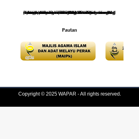
Bahagian Pengurusan dan Pembangunan Mal dan Wakaf (BPPMW) komited bagi mengoptimumkan manfaat tanah-tanah wakaf saraan di seluruh negeri Perak melalui pelaksanaan Ops Tanah MAIPk. Program yang dijalankan secara sukuan tahun mengikut daerah dan zon ini bertujuan bagi memantau dan memastikan tanah-tanah wakaf saraan di seluruh negeri ini diusaha dan dimanfaatkan sebaiknya. Semoga usaha yang dilaksanakan…
Pautan
Copyright © 2025 WAPAR - All rights reserved.