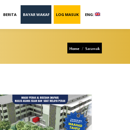
BERITA
BAYAR WAKAF
LOG MASUK
ENG:
You are here:
Home
Sarawak