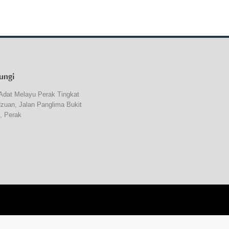
ungi
Adat Melayu Perak Tingkat
dzuan, Jalan Panglima Bukit
, Perak