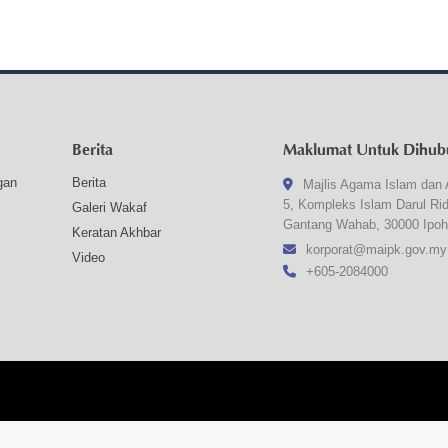
Berita
Maklumat Untuk Dihub
gan
Berita
Majlis Agama Islam dan 
5, Kompleks Islam Darul Ri
Galeri Wakaf
Gantang Wahab, 30000 Ipoh
Keratan Akhbar
korporat@maipk.gov.my
Video
+605-2084000