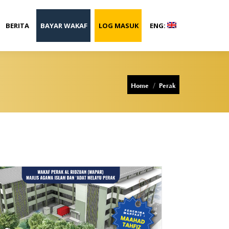
BERITA
BAYAR WAKAF
LOG MASUK
ENG:
You are here:
Home
Perak