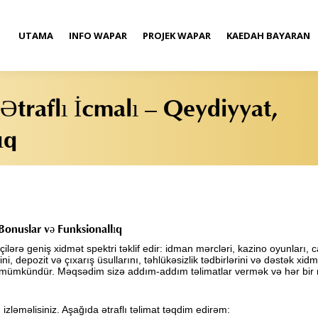
UTAMA
INFO WAPAR
PROJEK WAPAR
KAEDAH BAYARAN
Ətraflı İcmalı – Qeydiyyat,
ıq
Bonuslar və Funksionallıq
ərə geniş xidmət spektri təklif edir: idman mərcləri, kazino oyunları, c
ni, depozit və çıxarış üsullarını, təhlükəsizlik tədbirlərini və dəstək x
ümkündür. Məqsədim sizə addım-addım təlimatlar vermək və hər bir m
ləməlisiniz. Aşağıda ətraflı təlimat təqdim edirəm: