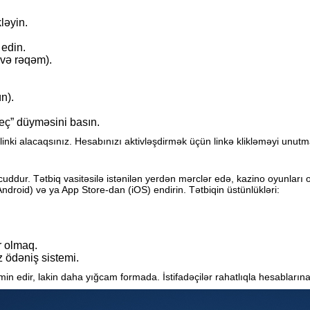
ləyin.
 edin.
f və rəqəm).
n).
ç” düyməsini basın.
inki alacaqsınız. Hesabınızı aktivləşdirmək üçün linkə klikləməyi unutm
ddur. Tətbiq vasitəsilə istənilən yerdən mərclər edə, kazino oyunları o
droid) və ya App Store-dan (iOS) endirin. Tətbiqin üstünlükləri:
r olmaq.
z ödəniş sistemi.
əmin edir, lakin daha yığcam formada. İstifadəçilər rahatlıqla hesablarına