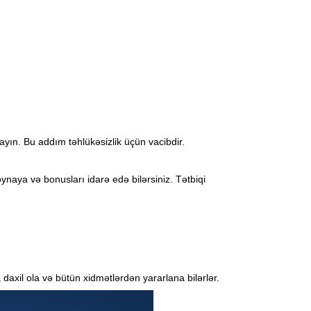
ayın. Bu addım təhlükəsizlik üçün vacibdir.
ynaya və bonusları idarə edə bilərsiniz. Tətbiqi
 daxil ola və bütün xidmətlərdən yararlana bilərlər.