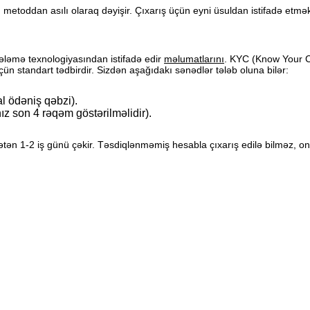
etoddan asılı olaraq dəyişir. Çıxarış üçün eyni üsuldan istifadə etmə
ələmə texnologiyasından istifadə edir
məlumatlarını
. KYC (Know Your C
çün standart tədbirdir. Sizdən aşağıdakı sənədlər tələb oluna bilər:
 ödəniş qəbzi).
ız son 4 rəqəm göstərilməlidir).
tən 1-2 iş günü çəkir. Təsdiqlənməmiş hesabla çıxarış edilə bilməz, o