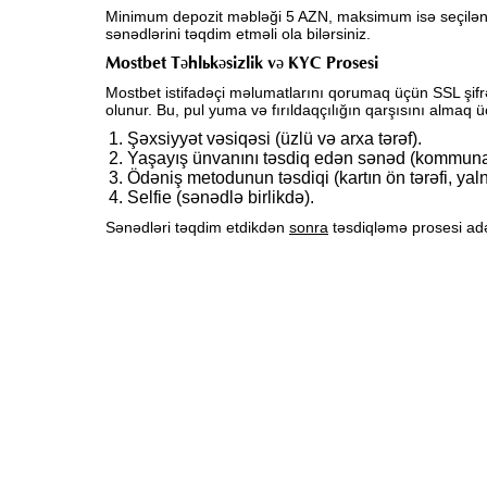
Minimum depozit məbləği 5 AZN, maksimum isə seçilən m
sənədlərini təqdim etməli ola bilərsiniz.
Mostbet Təhlükəsizlik və KYC Prosesi
Mostbet istifadəçi məlumatlarını qorumaq üçün SSL şifr
olunur. Bu, pul yuma və fırıldaqçılığın qarşısını almaq ü
Şəxsiyyət vəsiqəsi (üzlü və arxa tərəf).
Yaşayış ünvanını təsdiq edən sənəd (kommunal
Ödəniş metodunun təsdiqi (kartın ön tərəfi, yaln
Selfie (sənədlə birlikdə).
Sənədləri təqdim etdikdən
sonra
təsdiqləmə prosesi adə