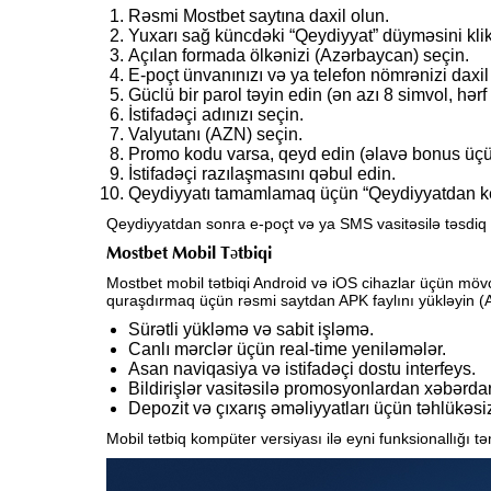
Rəsmi Mostbet saytına daxil olun.
Yuxarı sağ küncdəki “Qeydiyyat” düyməsini klik
Açılan formada ölkənizi (Azərbaycan) seçin.
E-poçt ünvanınızı və ya telefon nömrənizi daxil
Güclü bir parol təyin edin (ən azı 8 simvol, hər
İstifadəçi adınızı seçin.
Valyutanı (AZN) seçin.
Promo kodu varsa, qeyd edin (əlavə bonus üçü
İstifadəçi razılaşmasını qəbul edin.
Qeydiyyatı tamamlamaq üçün “Qeydiyyatdan ke
Qeydiyyatdan sonra e-poçt və ya SMS vasitəsilə təsdiq l
Mostbet Mobil Tətbiqi
Mostbet mobil tətbiqi Android və iOS cihazlar üçün mövcu
quraşdırmaq üçün rəsmi saytdan APK faylını yükləyin (An
Sürətli yükləmə və sabit işləmə.
Canlı mərclər üçün real-time yeniləmələr.
Asan naviqasiya və istifadəçi dostu interfeys.
Bildirişlər vasitəsilə promosyonlardan xəbərda
Depozit və çıxarış əməliyyatları üçün təhlükəsi
Mobil tətbiq kompüter versiyası ilə eyni funksionallığı t