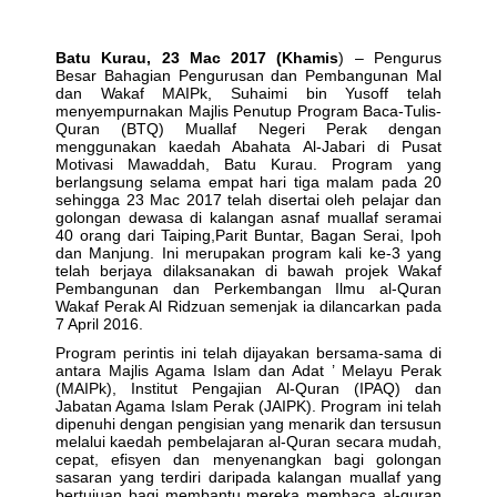
Batu Kurau, 23 Mac 2017 (Khamis
) – Pengurus
Besar Bahagian Pengurusan dan Pembangunan Mal
dan Wakaf MAIPk, Suhaimi bin Yusoff telah
menyempurnakan Majlis Penutup Program Baca-Tulis-
Quran (BTQ) Muallaf Negeri Perak dengan
menggunakan kaedah Abahata Al-Jabari di Pusat
Motivasi Mawaddah, Batu Kurau. Program yang
berlangsung selama empat hari tiga malam pada 20
sehingga 23 Mac 2017 telah disertai oleh pelajar dan
golongan dewasa di kalangan asnaf muallaf seramai
40 orang dari Taiping,Parit Buntar, Bagan Serai, Ipoh
dan Manjung. Ini merupakan program kali ke-3 yang
telah berjaya dilaksanakan di bawah projek Wakaf
Pembangunan dan Perkembangan Ilmu al-Quran
Wakaf Perak Al Ridzuan semenjak ia dilancarkan pada
7 April 2016.
Program perintis ini telah dijayakan bersama-sama di
antara Majlis Agama Islam dan Adat ’ Melayu Perak
(MAIPk), Institut Pengajian Al-Quran (IPAQ) dan
Jabatan Agama Islam Perak (JAIPK). Program ini telah
dipenuhi dengan pengisian yang menarik dan tersusun
melalui kaedah pembelajaran al-Quran secara mudah,
cepat, efisyen dan menyenangkan bagi golongan
sasaran yang terdiri daripada kalangan muallaf yang
bertujuan bagi membantu mereka membaca al-quran