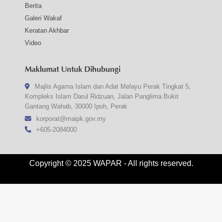
Berita
Galeri Wakaf
Keratan Akhbar
Video
Maklumat Untuk Dihubungi
Majlis Agama Islam dan Adat Melayu Perak Tingkat 5,
Kompleks Islam Darul Ridzuan, Jalan Panglima Bukit
Gantang Wahab, 30000 Ipoh, Perak
korporat@maipk.gov.my
+605-2084000
Copyright © 2025 WAPAR - All rights reserved.