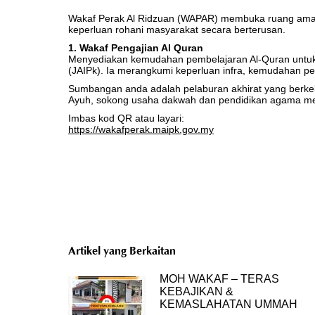
Wakaf Perak Al Ridzuan (WAPAR) membuka ruang ama
keperluan rohani masyarakat secara berterusan.
1. Wakaf Pengajian Al Quran
Menyediakan kemudahan pembelajaran Al-Quran untuk 
(JAIPk). Ia merangkumi keperluan infra, kemudahan p
Sumbangan anda adalah pelaburan akhirat yang berke
Ayuh, sokong usaha dakwah dan pendidikan agama mela
Imbas kod QR atau layari:
https://wakafperak.maipk.gov.my
Artikel yang Berkaitan
MOH WAKAF – TERAS
KEBAJIKAN &
KEMASLAHATAN UMMAH