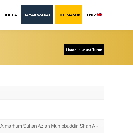
BERITA
BAYAR WAKAF
LOG MASUK
ENG:
You are here:
Home
Muat Turun
i Almarhum Sultan Azlan Muhibbuddin Shah Al-